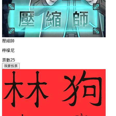
壓縮師
檸檬尼
票數
25
我要投票