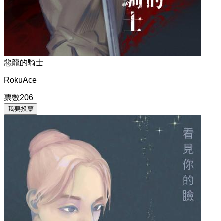
惡龍的騎士
RokuAce
票數
206
我要投票