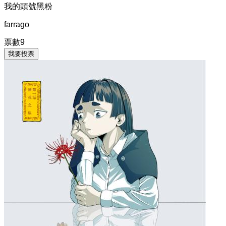
我的頭號黑粉
farrago
票數
9
我要投票