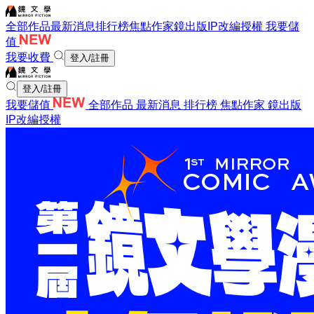
全部作品
最新消息
排行榜
焦點作家
鏡出版
IP改編授權
我要儲
值
我要收費
登入/註冊
登入/註冊
我要儲值
全部作品
最新消息
排行榜
焦點作家
鏡出版
IP改編授權