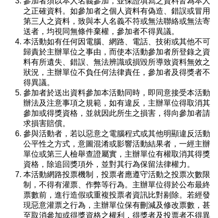
參加者須以本人名義參加，並保證填寫之資料皆為本人
之正確資料。如參加者之個人資料有偽造、錯誤或冒用
第三人之資料，致與本人名義不符或無法聯絡或無法寄
送者，均視同無條件棄權，參加者不得異議。
本活動如有任何因電腦、網路、電話、技術或其他不可
歸責於主辦單位之事由，而使本活動參加者所登錄之資
料有所遺失、錯誤、無法辨識或損毀所導致資料無效之
狀況，主辦單位不負任何法律責任，參加者及得獎者不
得異議。
參加者於送出資料參加本活動同時，即同意接受本活動
辦法及注意事項之規範，如有違反，主辦單位得取消其
參加或得獎資格，並就因此所生之損害，得向參加者請
求損害賠償。
參與活動者，若以惡意之電腦程式或其他明顯違反活動
公平性之方式，意圖混淆或影響活動結果者，一經主辦
單位或第三人檢舉查證屬實，主辦單位有權取消其得獎
資格，除追回獎項外，並對其行為保留法律權力。
本活動網路投票機制，投票者應遵守活動之投票次數限
制，不得有灌票、作弊等行為。主辦單位得於公布最終
票數前，進行造假或重複投票者資訊比對剔除。若經發
現惡意灌票之行為，主辦單位保有刪減及修改票數，甚
至取消參加或得獎資格之權利，得獎者及投票者不得異