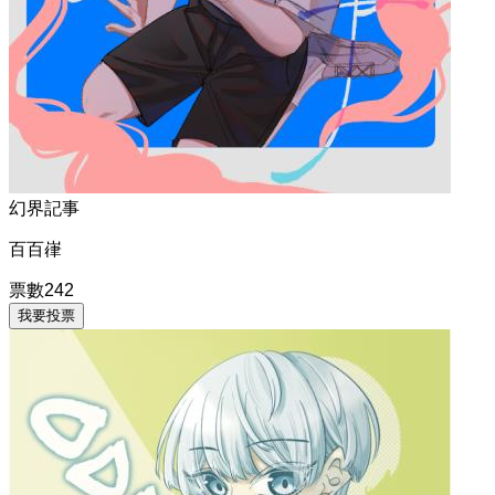
幻界記事
百百嵂
票數
242
我要投票