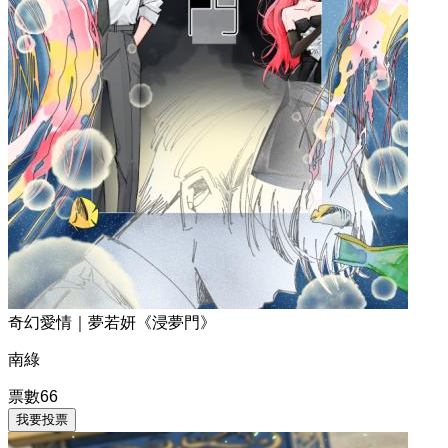
奇幻愛情｜夢若妍《浸夢門》
南綠
票數
66
我要投票