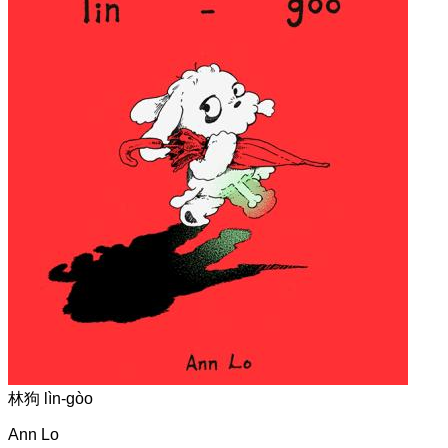
林狗 lìn-gòo
Ann Lo