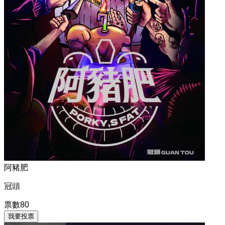
阿豬肥
冠頭
票數
80
我要投票