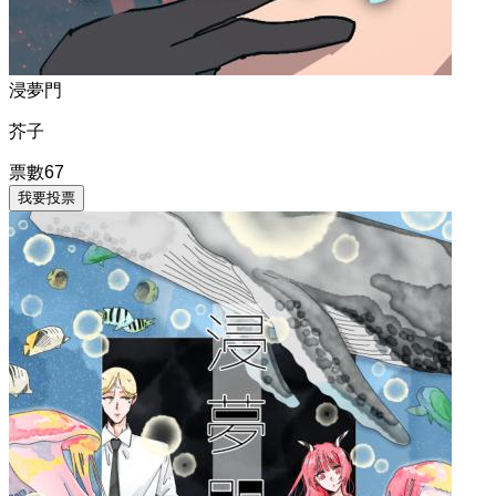
浸夢門
芥子
票數
67
我要投票