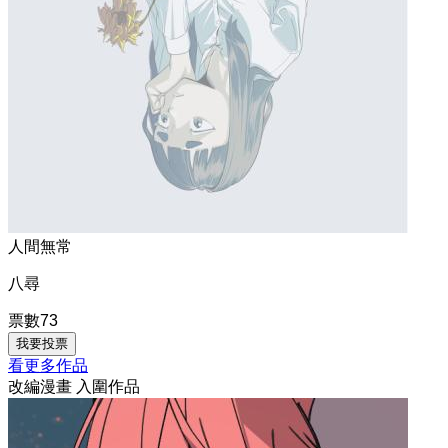
人間無常
八尋
票數
73
我要投票
看更多作品
改編漫畫 入圍作品