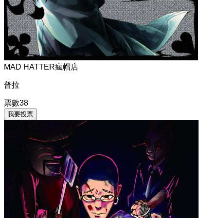
MAD HATTER瘋帽店
普拉
票數
38
我要投票