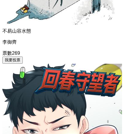
不易山容水態
李御齊
票數
269
我要投票