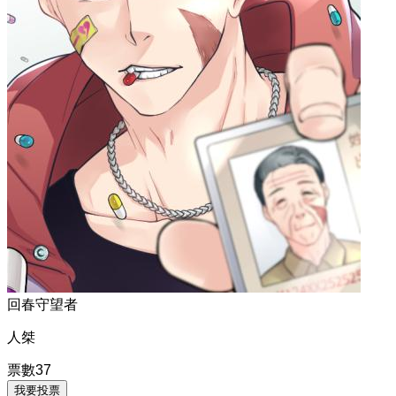
回春守望者
人桀
票數
37
我要投票