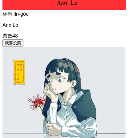
林狗 lìn-gòo
Ann Lo
票數
48
我要投票