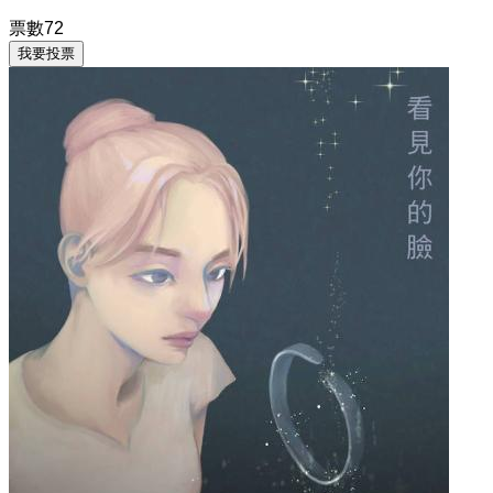
票數
72
我要投票