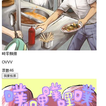
畸零麵攤
OVVV
票數
46
我要投票