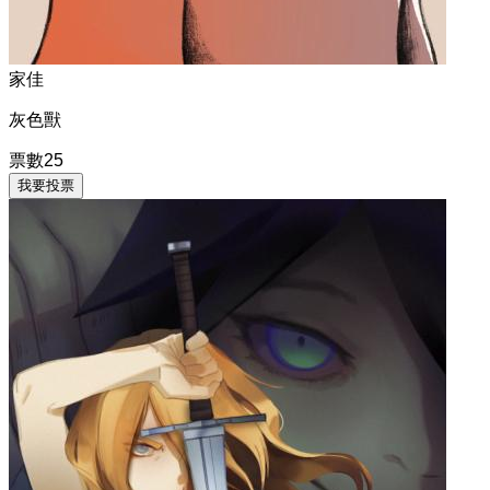
家佳
灰色獸
票數
25
我要投票