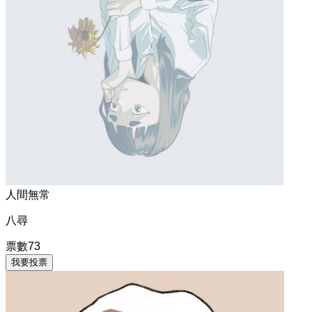
人間無常
八尋
票數
73
我要投票