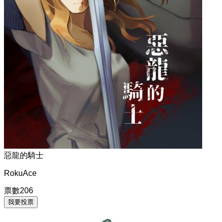
惡龍的騎士
RokuAce
票數
206
我要投票